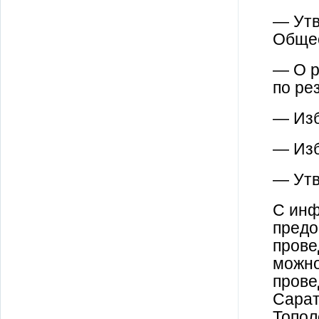
— Утв
Общес
— О р
по ре
— Изб
— Изб
— Утв
С инф
предо
прове
можно
прове
Сарат
Топол