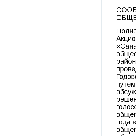
СООБ
ОБЩЕ
Полно
Акцио
«Сана
общес
район
прове
Годов
путем
обсуж
решен
голос
общег
года 
общег