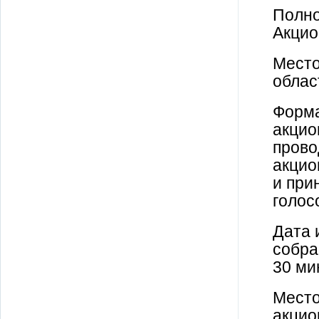
Полно
Акцио
Место
облас
Форма
акцио
прово
акцио
и при
голос
Дата 
собра
30 ми
Место
акцио