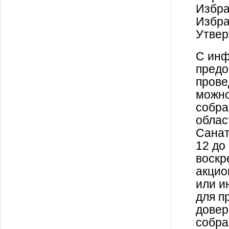
Избра
Избра
Утвер
С инф
предо
прове
можно
собра
облас
Санат
12 до
воскр
акцио
или и
для п
довер
собра