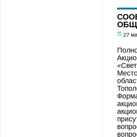
СОО
ОБЩ
27 ма
Полно
Акцио
«Свет
Место
облас
Топол
Форма
акцио
акцио
прису
вопро
вопро