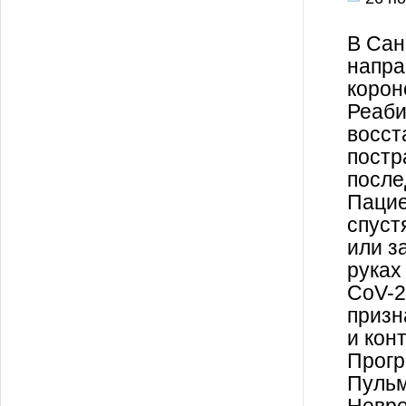
В Сан
напра
корон
Реаби
восст
постр
после
Пацие
спуст
или з
руках
CoV-2
призн
и кон
Прогр
Пульм