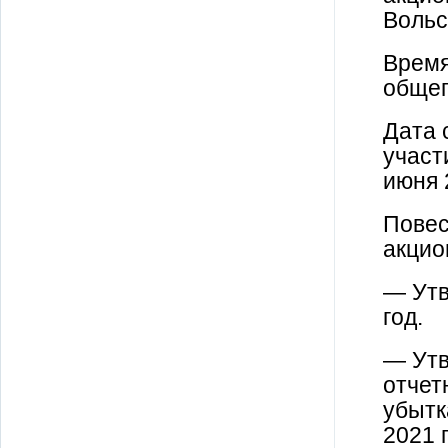
Вольс
Время
общег
Дата 
участ
июня 
Повес
акцио
— Утв
год.
— Ут
отчет
убытк
2021 