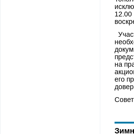
исклю
12.00
воскр
Участ
необх
докум
предс
на пр
акцио
его п
довер
Совет
Зимн