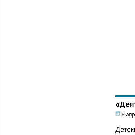
«Дея
6 апр
Детск