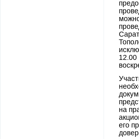
предо
прове
можно
прове
Сарат
Топол
исклю
12.00
воскр
Участ
необх
докум
предс
на пр
акцио
его п
довер