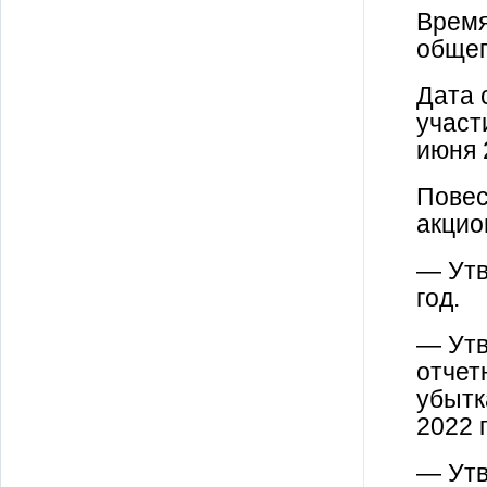
Время
общег
Дата 
участ
июня 
Повес
акцио
— Утв
год.
— Ут
отчет
убытк
2022 
— Утв