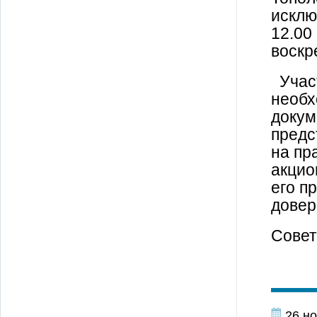
исклю
12.00
воскр
Участ
необх
докум
предс
на пр
акцио
его п
довер
Совет
26 но