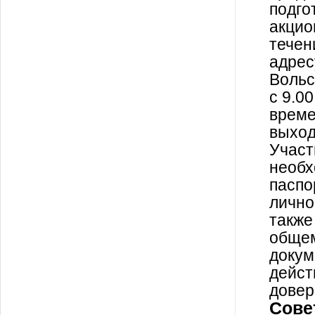
подго
акцио
течен
адрес
Вольс
с 9.0
време
выход
Участ
необх
паспо
лично
также
общем
докум
дейст
довер
Сове