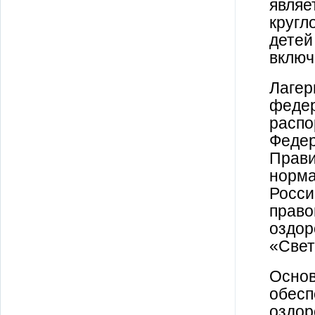
являе
кругл
детей
включ
Лагер
федер
распо
Федер
Прави
норма
Росси
право
оздор
«Свет
Основ
обесп
оздор