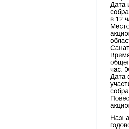
Дата 
собра
в 12 ч
Место
акцио
облас
Санат
Время
общег
час. 0
Дата 
участ
собра
Повес
акцио
Назна
годов