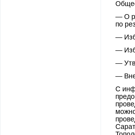
Общес
— О р
по ре
— Изб
— Изб
— Утв
— Вне
С инф
предо
прове
можно
прове
Сарат
Топол