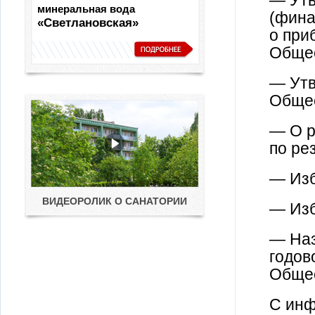
— Утв
минеральная вода
(фина
«Светлановская»
о при
Общес
— Утв
Общес
— О р
по ре
— Изб
ВИДЕОРОЛИК О САНАТОРИИ
— Изб
— Наз
годов
Общес
С инф