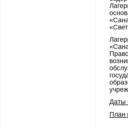
Лагер
основ
«Сан
«Свет
Лагер
«Сана
Право
возни
обслу
госуд
образ
учреж
Даты 
План 