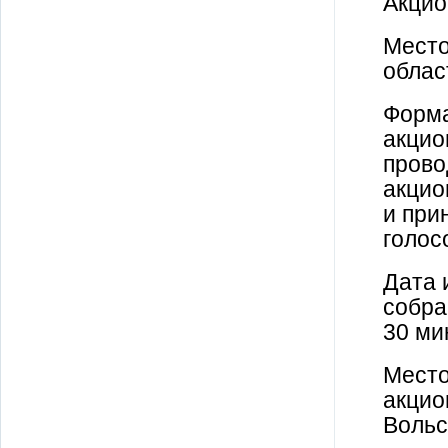
Акцио
Место
облас
Форма
акцио
прово
акцио
и при
голос
Дата 
собра
30 ми
Место
акцио
Вольс