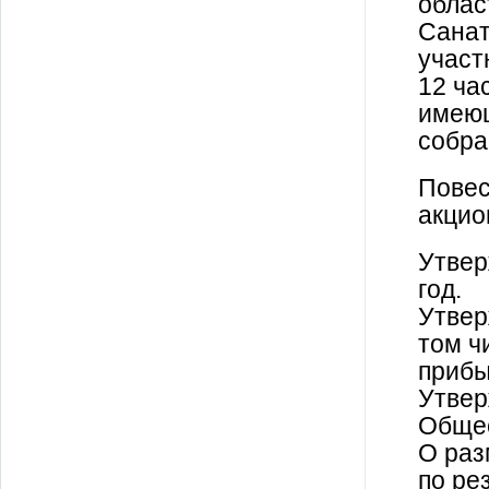
облас
Санат
участ
12 ча
имеющ
собра
Повес
акцио
Утвер
год.
Утвер
том ч
прибы
Утвер
Общес
О раз
по ре