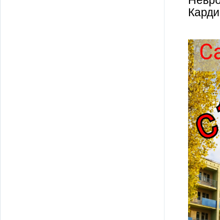
Невро
Карди