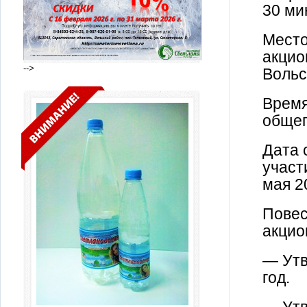
30 ми
Место
акцио
-->
Вольс
Время
общег
Дата 
участ
мая 2
Повес
акцио
— Утв
год.