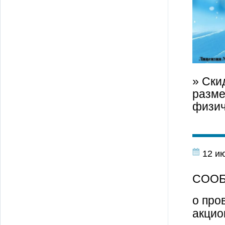
» Ски
разме
физич
12 и
СОО
о про
акцио