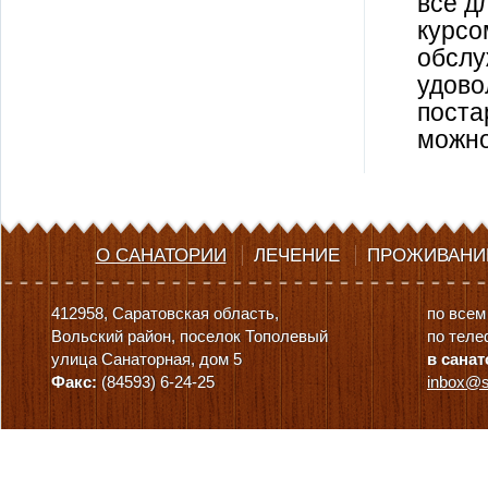
все д
курсо
обслу
удово
поста
можно
О САНАТОРИИ
ЛЕЧЕНИЕ
ПРОЖИВАНИ
412958, Саратовская область,
по всем
Вольский район, поселок Тополевый
по теле
улица Санаторная, дом 5
в санат
Факс:
(84593) 6-24-25
inbox@s