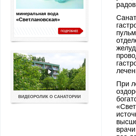
радов
минеральная вода
Санат
«Светлановская»
гастр
пульм
отдел
желуд
прово
гастр
лечен
При л
оздор
ВИДЕОРОЛИК О САНАТОРИИ
богат
«Свет
источ
высше
врачи