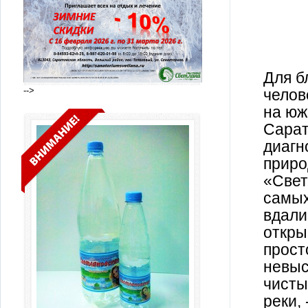
Для б
-->
челов
на юж
Сарат
диагн
приро
«Свет
самых
вдали
откры
прост
невыс
чисты
реки,